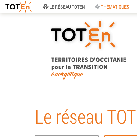
Accueil
LE RÉSEAU TOTEN
THÉMATIQUES
TOTEn Occitanie |
Territoires d’Occitani
Le réseau TO
pour la Transition
Energétique