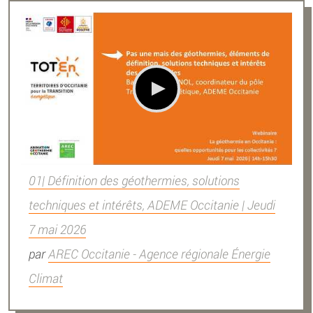
01| Définition des géothermies, solutions
techniques et intérêts, ADEME Occitanie | Jeudi
7 mai 2026
par
AREC Occitanie - Agence régionale Énergie
Climat