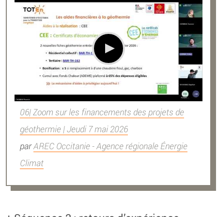
06| Zoom sur les financements des projets de
géothermie | Jeudi 7 mai 2026
par
AREC Occitanie - Agence régionale Énergie
Climat