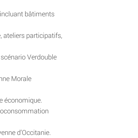
» incluant bâtiments
teliers participatifs,
u scénario Verdouble
onne Morale
le économique.
’autoconsommation
yenne d’Occitanie.