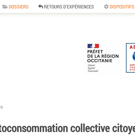
DOSSIERS
RETOURS D'EXPÉRIENCES
DISPOSITIFS
e
es
toconsommation collective citoy