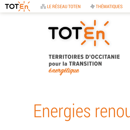
Accueil
LE RÉSEAU TOTEN
THÉMATIQUES
TOTEn Occitanie |
Territoires d’Occitani
Energies reno
pour la Transition
Energétique